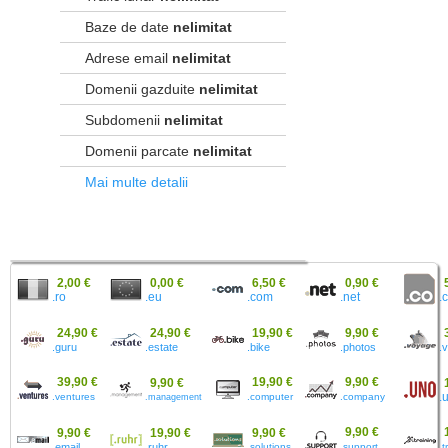
Baze de date
nelimitat
Adrese email
nelimitat
Domenii gazduite
nelimitat
Subdomenii
nelimitat
Domenii parcate
nelimitat
Mai multe detalii
2,00 €
0,00 €
6,50 €
0,90 €
.ro
.eu
.
.com
.net
24,90 €
24,90 €
19,90 €
9,90 €
.guru
.estate
.bike
.photos
.
39,90 €
19,90 €
9,90 €
9,90 €
.ventures
.computer
.company
.
.management
9,90 €
9,90 €
19,90 €
9,90 €
.email
.ruhr
.solutions
.support
.t