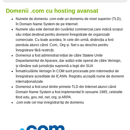
Domenii .com cu hosting avansat
Numele de domeniu .com este un domeniu de nivel superior (TLD),
în Domain Name System de pe Internet.
Numele său este derivat din cuvântul commercial,care indică scopul
său inițial destinat pentru domenii înregistrate de organizații
comerciale. Cu toate acestea, în cele din urmă, distincția a fost
pierduta atunci când. Com,. Org și. Net s-au deschis pentru
înregistrare fără restricții.
Domeniul a fost administrat inițial de către Statele Unite
Departamentul de Aparare, dar astăzi este operat de către Verisign,
și rămâne sub jurisdicția supremă a legii din SUA
Înmatriculările Verisign în COM sunt procesate prin intermediul de
înregistrare acreditate de ICANN. Registru acceptă nume de domenii
internaționalizate.
Domeniul a fost unul dintre primele TLD din Internet atunci când
Domain Name System a fost implementat în ianuarie 1985, celelalte
fiind edu, gov, mil, net, org, și ARPA.
.com este cel mai inregistrat tip de domeniu