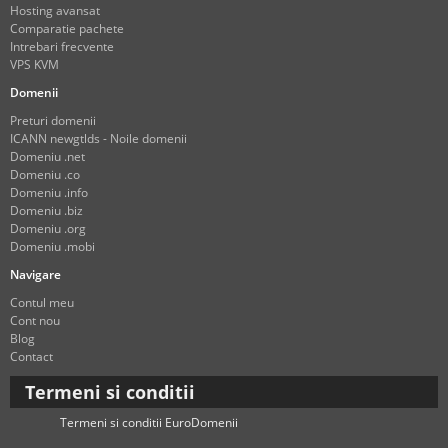
Hosting avansat
Comparatie pachete
Intrebari frecvente
VPS KVM
Domenii
Preturi domenii
ICANN newgtlds - Noile domenii
Domeniu .net
Domeniu .co
Domeniu .info
Domeniu .biz
Domeniu .org
Domeniu .mobi
Navigare
Contul meu
Cont nou
Blog
Contact
Termeni si conditii
Termeni si conditii EuroDomenii