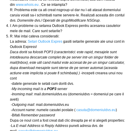
din
www.whois.eu
. Ce se intampla?
R: Problema este ca ati creat nsgroup-ul dar nu l-ati atasat domeniului
caruia voiati sa-i schimbati name servere-le. Realizati aceasta din contul
dvs.
Domeniile dvs./ Operatii de grup
/
Modificare NSGrup
.
I: Am probleme cu setarea Outlook Express pentru acesarea casutelor
mele de mail. Care sunt setarile?
R: Mai intai cateva consideratii:
La adresa:
Setari Outlook Expres
gasiti setarile generale ale unui cont in
Outlook Express!
Daca doriti sa folositi POP3 (caracteristici: este rapid, mesajele sunt
intotdeauna descarcate complet de pe server intr-un singur folder de
mail(Inbox), este util cand mailul este accesat de pe un singur calculator,
dupa download mesajele sunt sterse de pe server automat (aceasta
actiune este implicita si poate fi schimbata)
)
-incepeti crearea unui nou
cont
-datele generale le setati cum doriti dvs.
-
My incoming mail is a
POP3
server
-
Inoming mail
: mail.domeniuldvs.eu (domeniuldvs = domeniul pe care il
aveti)
-
Outgoing mail
: mail.domeniuldvs.eu
-
Account name
: numele casutei postale (
casuta@domeniuldvs.eu
)
-Bifati
Remember password
Dupa ce noul cont a fost creat dati clic dreapta pe el si alegeti properties:
-La
E-mail Address
si
Reply Address
puneti adresa dvs. de