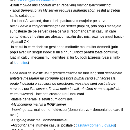
mail,
casuta@domeniuldvs.eu
-Bifati
Include this account when receiving mail or synchronizing
-Tabul
Servers
, bifati
My server requires authentication
, restul ar trebui
sa fie setat deja
- La tabul Advanced, daca doriti pastrarea mesajelor pe server,
bifati
Leave a copy of messages on server
(implicit, prin pop3 mesajele
sunt sterse de pe server, ceea ce va si recomandam in cazul in care
contul dvs. de hosting are alocat un spatiu disc mic, vezi hostingul basic)
-Apasati OK
-In cazul in care doriti sa gestionati mailurile mai multor domenii (prin
pop3 aveti un singur Inbox si un singur Outbox pentru toate conturile)
luati in calcul mecanismul Identities al lui Outlook Express (vezi si link-
ul
Identities
)
-----
Daca doriti sa folositi IMAP (caracteristici: este mai lent, sunt descarcate
antetele mesajelor iar corpurile acestora numai cand sunt accesate,
poate fi definita o structura de directoare, mesajele sunt pastrate pe
server si pot fi accesate din mai multe locatii, ele fiind sterse explicit de
catre utilizator)
-incepeti crearea unui nou cont
-datele generale le setati cum doriti dvs.
-
My incoming mail is a
IMAP
server
-
Inoming mail
: mail.domeniuldvs.eu (domeniuldvs = domeniul pe care il
aveti)
-
Outgoing mail
: mail.domeniuldvs.eu
-
Account name
: numele casutei postale (
casuta@domeniuldvs.eu
)