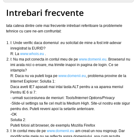
Intrebari frecvente
Iata cateva dintre cele mai frecvente intrebari referitoare la problemele
tehnice cu care ne-am confruntat:
I: Unde verific daca domeniul .eu solicitat de mine a fost intr-adevar
inregistrat la EURID?
R: La
www.whois.eu
.
I: Nu ma pot conecta in contul meu de pe
www.domenii.eu
. Browserul nu
imi arata nici o eroare, ma trimite inapoi in pagina de login. Ce se
intampla?
R: Daca nu va puteti loga pe
www.domenii.eu
, problema provine de la
Internet Explorer: Solutia 1:
Daca aveti IE7 apasati mai intai tasta ALT pentru a va aparea meniul
Pentru IE 6 si 7:
- urmati succesiunea de meniuri:
Tools/Internet Options/Privacy
-Slide-ul settings sa fie cel mult la Medium High. Site-ul nostru este sigur
pentru dvs. Puteti reveni apoi la setarile anterioare.
-OK
Solutia 2:
Puteti folosi alt browser, de exemplu Mozilla Firefox
I: In contul meu de pe
www.domenii.eu
am creat un nou nsgroup. Dar
modificarile mele nu se reflecta aspra domeniului, asa cum rezulta