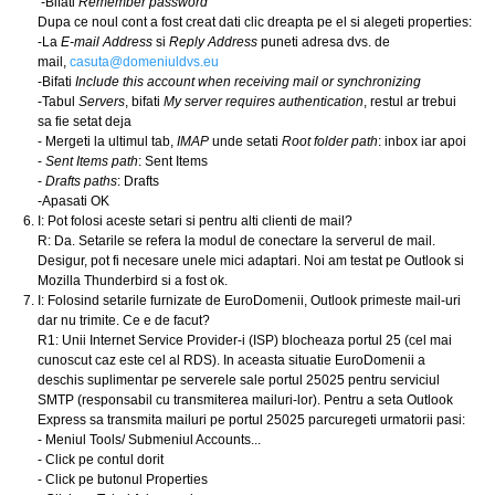
-Bifati
Remember password
Dupa ce noul cont a fost creat dati clic dreapta pe el si alegeti properties:
-La
E-mail Address
si
Reply Address
puneti adresa dvs. de
mail,
casuta@domeniuldvs.eu
-Bifati
Include this account when receiving mail or synchronizing
-Tabul
Servers
, bifati
My server requires authentication
, restul ar trebui
sa fie setat deja
- Mergeti la ultimul tab,
IMAP
unde setati
Root folder path
: inbox iar apoi
-
Sent Items path
: Sent Items
-
Drafts paths
: Drafts
-Apasati OK
I: Pot folosi aceste setari si pentru alti clienti de mail?
R: Da. Setarile se refera la modul de conectare la serverul de mail.
Desigur, pot fi necesare unele mici adaptari. Noi am testat pe Outlook si
Mozilla Thunderbird si a fost ok.
I: Folosind setarile furnizate de EuroDomenii, Outlook primeste mail-uri
dar nu trimite. Ce e de facut?
R1: Unii Internet Service Provider-i (ISP) blocheaza portul 25 (cel mai
cunoscut caz este cel al RDS). In aceasta situatie EuroDomenii a
deschis suplimentar pe serverele sale portul 25025 pentru serviciul
SMTP (responsabil cu transmiterea mailuri-lor). Pentru a seta Outlook
Express sa transmita mailuri pe portul 25025 parcuregeti urmatorii pasi:
- Meniul Tools/ Submeniul Accounts...
- Click pe contul dorit
- Click pe butonul Properties