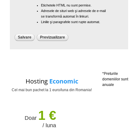
Etichetele HTML nu sunt permise.
Adresele de situri web şi adresele de e-mail
se transformă automat în linkuri.
Liniile şi paragrafele sunt rupte automat.
*Preturile
Hosting
Economic
domeniilor sunt
anuale
Cel mai bun pachet la 1 euro/luna din Romania!
1 €
Doar
/ luna