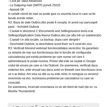
- Click pe Tabul Advanced
- La Outgoing mail (SMTP) puneti 25025
- Apasati OK
In ceilalti clienti de mail se poate gasi cu usurinta locul in care sa fie
facute aceste setari.
R2: Baza de date Outbox.dbx poate fi corupta. In acest caz parcurgeti
pasii: - Inchideti Outlook
- Cautati in directorul C:\Documents and Settings\userul dvs\Local
Settings\Application Data fisierul Outbox.dbx (se afla intr-un subdirector)
- Copiati-l in alta locatie, ca backup, dupa care stergeti-l
- Deschideti Outlook, la deschidere acest fisier va fi creat din nou
R3: Verificati folosind webmail functionalitatea serviciilor. Va garantam
ca setarile de mai sus functioneaza dar in functie de configuratia
calculatorului pot exista probleme pe care numai cel care il
administreaza le poate rezolva. Primul sfat este sa cautati in Google
codul de eroare pe care vi-l da Outlook. De asemenea, verificati daca
sistemul dvs. este virusat sau daca aveti un firewall care blocheaza ceva
ce n-ar trebui. Am vrea sa stiti ca nu este nimic in neregula cu serverul
revenindu-va dvs. rezolvarea problemei pe calculatorul cu care va
conectati.
De asemenea, incercati conectarea cu un alt client de mail (de ex. cu
Mozilla Thunderbird)