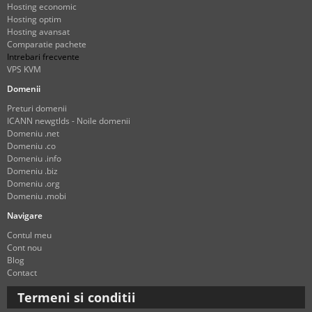
Hosting economic
Hosting optim
Hosting avansat
Comparatie pachete
Intrebari frecvente
VPS KVM
Domenii
Preturi domenii
ICANN newgtlds - Noile domenii
Domeniu .net
Domeniu .co
Domeniu .info
Domeniu .biz
Domeniu .org
Domeniu .mobi
Navigare
Contul meu
Cont nou
Blog
Contact
Termeni si conditii