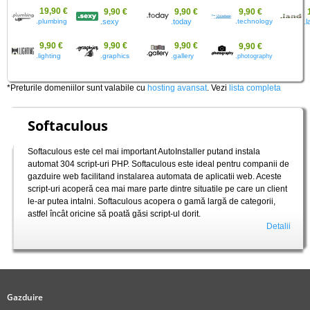
19,90 €
9,90 €
9,90 €
9,90 €
.plumbing
.sexy
.today
.technology
.
9,90 €
9,90 €
9,90 €
9,90 €
.lighting
.graphics
.gallery
.photography
*Preturile domeniilor sunt valabile cu
hosting avansat
. Vezi
lista completa
Softaculous
Softaculous este cel mai important AutoInstaller putand instala
automat 304 script-uri PHP. Softaculous este ideal pentru companii de
gazduire web facilitand instalarea automata de aplicatii web. Aceste
script-uri acoperă cea mai mare parte dintre situatile pe care un client
le-ar putea intalni. Softaculous acopera o gamă largă de categorii,
astfel încât oricine să poată găsi script-ul dorit.
Detalii
Gazduire