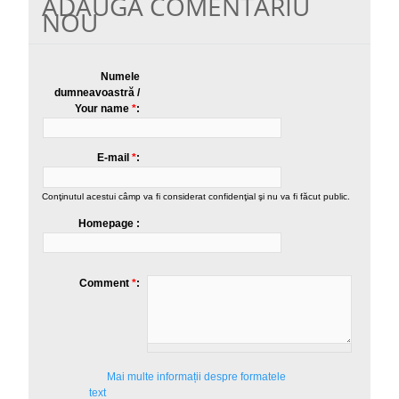
ADAUGĂ COMENTARIU
NOU
Numele
dumneavoastră /
Your name
*
E-mail
*
Conţinutul acestui câmp va fi considerat confidenţial şi nu va fi făcut public.
Homepage
Comment
*
Mai multe informații despre formatele
text