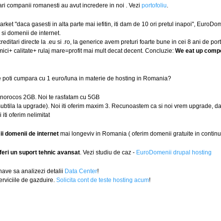
Mari companii romanesti au avut incredere in noi . Vezi
portofoliu
.
et "daca gasesti in alta parte mai iefitin, iti dam de 10 ori pretul inapoi", EuroDo
si domenii de internet.
ditari directe la .eu si .ro, la generice avem preturi foarte bune in cei 8 ani de por
mici+ calitate+ rulaj mare=profit mai mult decat decent. Concluzie:
We eat up compe
 poti cumpara cu 1 euro/luna in materie de hosting in Romania?
i norocos 2GB. Noi te rasfatam cu 5GB
ubtila la upgrade). Noi iti oferim maxim 3. Recunoastem ca si noi vrem upgrade, dar 
 iti oferim nelimitat
i domenii de internet
mai longeviv in Romania ( oferim domenii gratuite in continu
feri un suport tehnic avansat
. Vezi studiu de caz -
EuroDomenii drupal hosting
have sa analizezi detalii
Data Center
!
rviciile de gazduire.
Solicita cont de teste hosting acum
!