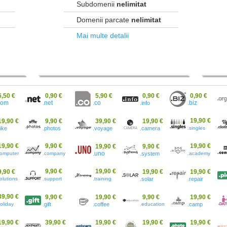
Subdomenii
nelimitat
Domenii parcate
nelimitat
Mai multe detalii
6,50 €
0,90 €
5,90 €
0,90 €
0,90 €
.co
com
.net
.info
.biz
19,90 €
19,90 €
9,90 €
39,90 €
19,90 €
bike
.photos
.voyage
.camera
.singles
19,90 €
9,90 €
19,90 €
19,90 €
9,90 €
computer
.company
.uno
.system
.academy
9,90 €
19,90 €
9,90 €
19,90 €
19,90 €
olutions
.support
.training
.solar
.repair
39,90 €
9,90 €
19,90 €
9,90 €
19,90 €
oliday
.gift
.coffee
.education
.camp
19,90 €
39,90 €
19,90 €
19,90 €
19,90 €