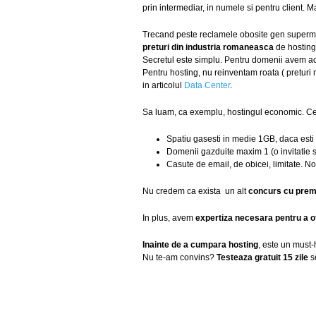
prin intermediar, in numele si pentru client. 
Trecand peste reclamele obosite gen supermark
preturi din industria romaneasca
de hosting 
Secretul este simplu. Pentru domenii avem acre
Pentru hosting, nu reinventam roata ( preturi 
in articolul
Data Center
.
Sa luam, ca exemplu, hostingul economic. Ce
Spatiu gasesti in medie 1GB, daca est
Domenii gazduite maxim 1 (o invitatie s
Casute de email, de obicei, limitate. Noi
Nu credem ca exista un alt
concurs cu premi
In plus, avem
expertiza necesara pentru a o
Inainte de a cumpara hosting
, este un must-
Nu te-am convins?
Testeaza gratuit 15 zile
se