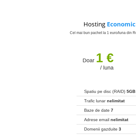
Hosting
Economic
Cel mai bun pachet la 1 euro/luna din 
1 €
Doar
/ luna
Spatiu pe disc (RAID)
5GB
Trafic lunar
nelimitat
Baze de date
7
Adrese email
nelimitat
Domenii gazduite
3