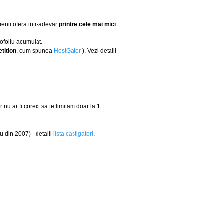
menii ofera intr-adevar
printre cele mai mici
tofoliu acumulat.
tition
, cum spunea
HostGator
). Vezi detalii
nu ar fi corect sa te limitam doar la 1
u din 2007) - detalii
lista castigatori
.