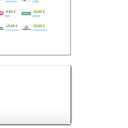
.domains
.cab
9,90 €
19,90 €
.tips
.tattoo
19,90 €
19,90 €
.contractors
.construction