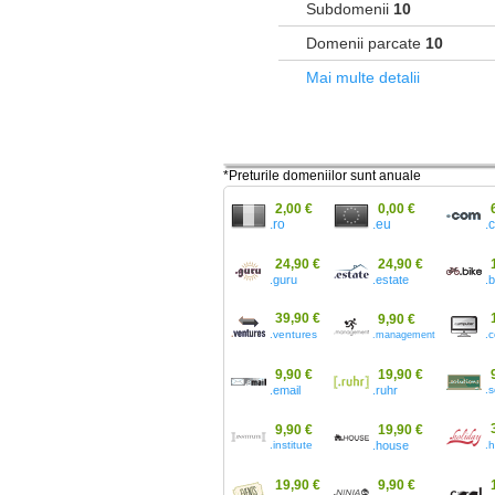
Subdomenii
10
Domenii parcate
10
Mai multe detalii
*Preturile domeniilor sunt anuale
2,00 €
0,00 €
.ro
.eu
.
24,90 €
24,90 €
.guru
.estate
.
39,90 €
9,90 €
.ventures
.
.management
9,90 €
19,90 €
.email
.ruhr
.s
9,90 €
19,90 €
.institute
.house
.h
19,90 €
9,90 €