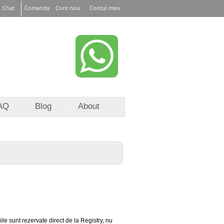
Chat
Comanda
Cont nou
Contul meu
or EURid
RoTLD
AQ
Blog
About
e sunt rezervate direct de la Registry, nu