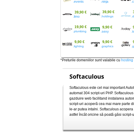
.events
.ninja
.
39,90 €
39,90 €
.limo
.holdings
.
19,90 €
9,90 €
.plumbing
.sexy
.
9,90 €
9,90 €
.lighting
.graphics
.g
*Preturile domeniilor sunt valabile cu
hosting
Softaculous
Softaculous este cel mai important AutoI
automat 304 script-uri PHP. Softaculous
gazduire web facilitand instalarea autom
script-uri acoperă cea mai mare parte din
le-ar putea intalni. Softaculous acopera
astfel încât oricine să poată găsi script-ul