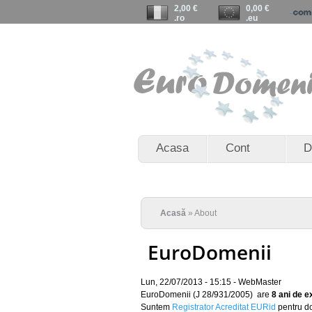
2,00 €
0,00 €
.ro
.eu
Acasa
Cont
D
Acasă
» About
EuroDomenii
Lun, 22/07/2013 - 15:15 -
WebMaster
EuroDomenii (J 28/931/2005) are
8 ani de e
Suntem
Registrator Acreditat EURid
pentru do