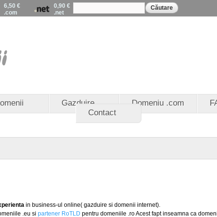
Formular de
Mergi la
6,50 €
0,90 €
Căutare
căutare
.com
.net
conţinutul
principal
EuroDomenii - Registrat
domenii .eu - Partener 
domenii .ro
omenii
Gazduire
Domeniu .com
F
Contact
xperienta
in business-ul online( gazduire si domenii internet).
meniile .eu si
partener RoTLD
pentru domeniile .ro Acest fapt inseamna ca domeniil