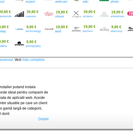
cool
.expert
.webcam
.wiki
.photo
39,90 €
39,90 €
39,90 €
19,90 €
19,90 €
diamonds
.careers
.shoes
.recipes
.enterprises
19,90 €
9,90 €
9,90 €
19,90 €
9,90 €
today
.technology
.land
.kitchen
.directory
9,90 €
9,90 €
allery
.photography
 avansat
. Vezi
lista completa
nstaller putand instala
 este ideal pentru companii de
ata de aplicatii web. Aceste
tre situatile pe care un client
 o gamă largă de categorii,
 dorit.
Detalii