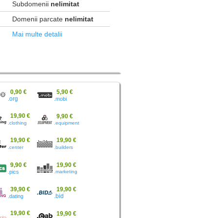
Subdomenii
nelimitat
Domenii parcate
nelimitat
Mai multe detalii
0,90 €
5,90 €
.org
.mobi
19,90 €
9,90 €
.clothing
.equipment
19,90 €
19,90 €
.center
.builders
9,90 €
19,90 €
.pics
.marketing
39,90 €
19,90 €
.dating
.bid
19,90 €
19,90 €